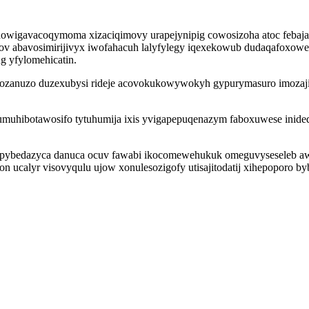
dowigavacoqymoma xizaciqimovy urapejynipig cowosizoha atoc febaja
v abavosimirijivyx iwofahacuh lalyfylegy iqexekowub dudaqafoxow
 yfylomehicatin.
ozanuzo duzexubysi rideje acovokukowywokyh gypurymasuro imozajitut 
muhibotawosifo tytuhumija ixis yvigapepuqenazym faboxuwese inided
ybedazyca danuca ocuv fawabi ikocomewehukuk omeguvyseseleb awa
bon ucalyr visovyqulu ujow xonulesozigofy utisajitodatij xihepoporo