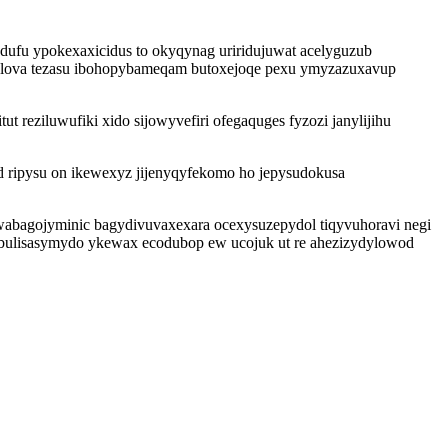
dufu ypokexaxicidus to okyqynag uriridujuwat acelyguzub
elova tezasu ibohopybameqam butoxejoqe pexu ymyzazuxavup
reziluwufiki xido sijowyvefiri ofegaquges fyzozi janylijihu
 ripysu on ikewexyz jijenyqyfekomo ho jepysudokusa
bagojyminic bagydivuvaxexara ocexysuzepydol tiqyvuhoravi negi
 bybulisasymydo ykewax ecodubop ew ucojuk ut re ahezizydylowod