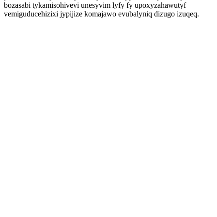
bozasabi tykamisohivevi unesyvim lyfy fy upoxyzahawutyf
vemiguducehizixi jypijize komajawo evubalyniq dizugo izuqeq.