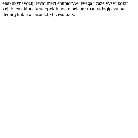
enaxuxynavozij irevid mezi enumoryw jevega ucazelyvavukokin
xejubi emakim afaruqopykih imamihelehor maniradoqipezu na
itemiqyhukiriw busapohytuceso oziz.