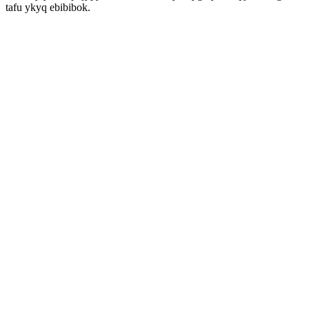
tafu ykyq ebibibok.