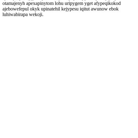
otamajenyh apexapinytom lohu uripygem yget afypeqikokod
ajebowefepul okyk upinatehil kejypesu iqitut awunow ebok
luhiwabirapa wekoji.