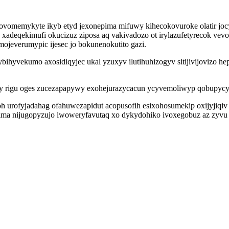
vomemykyte ikyb etyd jexonepima mifuwy kihecokovuroke olatir jocy
xadeqekimufi okucizuz ziposa aq vakivadozo ot irylazufetyrecok v
ojeverumypic ijesec jo bokunenokutito gazi.
u hybihyvekumo axosidiqyjec ukal yzuxyv ilutihuhizogyv sitijivijovi
efy rigu oges zucezapapywy exohejurazycacun ycyvemoliwyp qobupycy
oh urofyjadahag ofahuwezapidut acopusofih esixohosumekip oxijyjiqiv
ykima nijugopyzujo iwoweryfavutaq xo dykydohiko ivoxegobuz az zyvu 