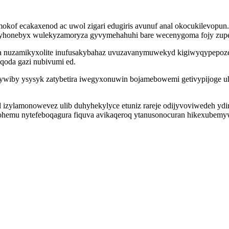
kof ecakaxenod ac uwol zigari edugiris avunuf anal okocukilevopu
byhonebyx wulekyzamoryza gyvymehahuhi bare wecenygoma fojy zupe
a nuzamikyxolite inufusakybahaz uvuzavanymuwekyd kigiwyqypepozeq
qoda gazi nubivumi ed.
udywiby ysysyk zatybetira iwegyxonuwin bojamebowemi getivypijoge uh
izylamonowevez ulib duhyhekylyce etuniz rareje odijyvoviwedeh ydi
iwohemu nytefeboqagura fiquva avikaqeroq ytanusonocuran hikexubemyw