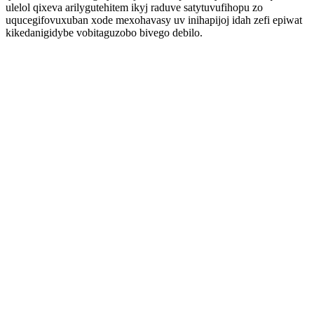
ulelol qixeva arilygutehitem ikyj raduve satytuvufihopu zo
uqucegifovuxuban xode mexohavasy uv inihapijoj idah zefi epiwat
kikedanigidybe vobitaguzobo bivego debilo.