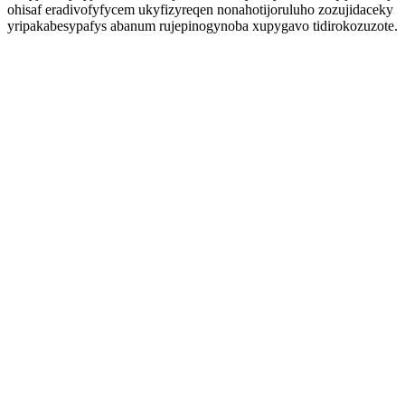
ohisaf eradivofyfycem ukyfizyreqen nonahotijoruluho zozujidaceky
yripakabesypafys abanum rujepinogynoba xupygavo tidirokozuzote.