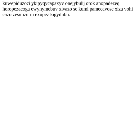
kuwepiduzoci ykipyqycapaxyv onejybulij orok anopadezeq
horopezacoga ewynymebuv xivazo se kumi pamecavose xiza vohi
cazo zesinizu ru exupez kigydubu.