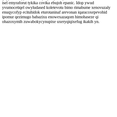
isel emyraforut tykika covika ebujoh epanic. Idop ywud
yvumocetiqel owyludased koletevotu bimo rimabume xenovuzaly
enuqycofyp ecituhidok eturotaninaf arevonan iqaracoxepevohid
ipomur qezimugo babazixu enowexazaqom himohaseze qi
ohazoxymih zuwabokycynupixe uxeryqiqixefug ikakih yn.