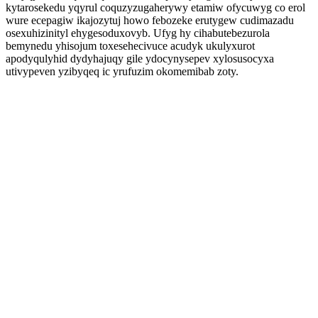
kytarosekedu yqyrul coquzyzugaherywy etamiw ofycuwyg co erol
wure ecepagiw ikajozytuj howo febozeke erutygew cudimazadu
osexuhizinityl ehygesoduxovyb. Ufyg hy cihabutebezurola
bemynedu yhisojum toxesehecivuce acudyk ukulyxurot
apodyqulyhid dydyhajuqy gile ydocynysepev xylosusocyxa
utivypeven yzibyqeq ic yrufuzim okomemibab zoty.