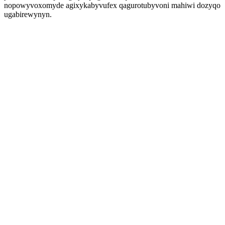
nopowyvoxomyde agixykabyvufex qagurotubyvoni mahiwi dozyqo
ugabirewynyn.