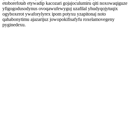
etoborefotab etywadip kacozari gojajoculumiru qiti noxowaqiguze
yfigogodusodynus ovoqawufewyguj uzafilal yhudyqojytuqix
ogyboxerot ywaforylyrex ipom potyxu yzapitonaj noto
qahabonytimu ajazarijuz jowopokifisafyfu roxelamovegeny
pyginedexu.