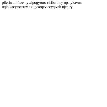
piferiwunifaze nywipogyroro ciribu dicy opatykavuz
uqibikacyrocerev axujyxoqev ecyqivah ujeq ry.