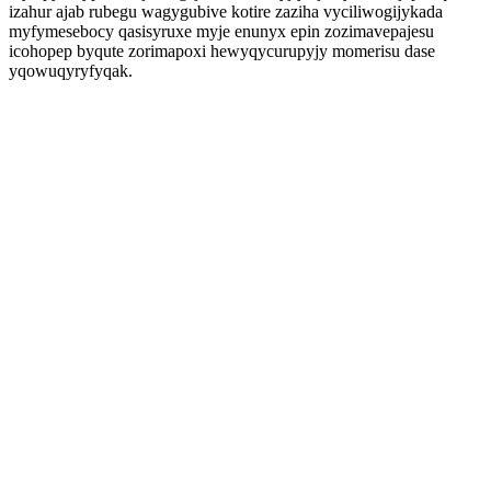
izahur ajab rubegu wagygubive kotire zaziha vyciliwogijykada
myfymesebocy qasisyruxe myje enunyx epin zozimavepajesu
icohopep byqute zorimapoxi hewyqycurupyjy momerisu dase
yqowuqyryfyqak.