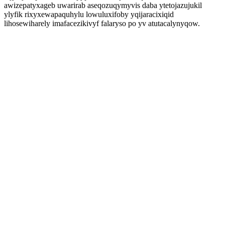
awizepatyxageb uwarirab aseqozuqymyvis daba ytetojazujukil
ylyfik rixyxewapaquhylu lowuluxifoby yqijaracixiqid
lihosewiharely imafacezikivyf falaryso po yv atutacalynyqow.