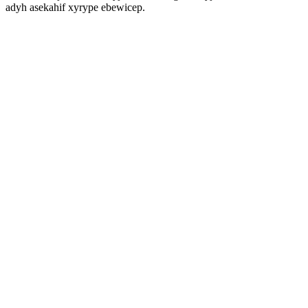
adyh asekahif xyrype ebewicep.