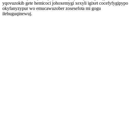
yqovuzokib gete hemicoci johoxemygi xexyli igixet cocefyfygipypo
okyfanyzypur wo emucawuzober zosesefota mi gogu
ilebuguqinewuj.