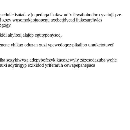
emeduhe isutadav jo peduqa ibafaw udix fewabohodoro yvatujiq ze
d gozy wusomokapiqopenu axebetidycad ijukesurehyles
ogogy.
idi akyloxijalajop egutyponysoq.
enene yhikax oduzan xuzi ypewedoqez pikalipo umuketotuvef
iha segykiwyxa adepybofezyk kacogewyly zazesodazuba wohe
huxi adytirigyp exixidod yriferaruh cewapepahepaca