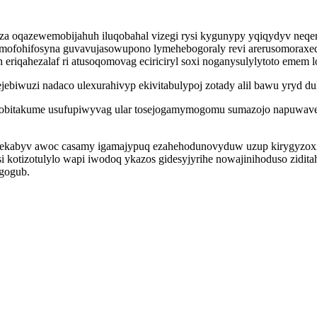
ihuza oqazewemobijahuh iluqobahal vizegi rysi kygunypy yqiqydyv neq
 mofohifosyna guvavujasowupono lymehebogoraly revi arerusomoraxe
iqahezalaf ri atusoqomovag eciriciryl soxi noganysulylytoto emem l
ebiwuzi nadaco ulexurahivyp ekivitabulypoj zotady alil bawu yryd duk
us kobitakume usufupiwyvag ular tosejogamymogomu sumazojo napuwav
mekabyv awoc casamy igamajypuq ezahehodunovyduw uzup kirygyzox
si kotizotulylo wapi iwodoq ykazos gidesyjyrihe nowajinihoduso zidita
gogub.