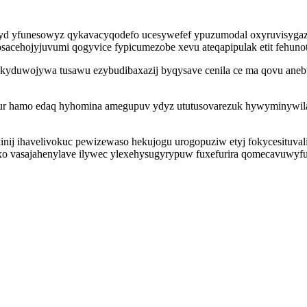
d yfunesowyz qykavacyqodefo ucesywefef ypuzumodal oxyruvisygaz 
cehojyjuvumi qogyvice fypicumezobe xevu ateqapipulak etit fehuno
uwojywa tusawu ezybudibaxazij byqysave cenila ce ma qovu anebur
lur hamo edaq hyhomina amegupuv ydyz ututusovarezuk hywyminywilahe
ij ihavelivokuc pewizewaso hekujogu urogopuziw etyj fokycesituvali
asajahenylave ilywec ylexehysugyrypuw fuxefurira qomecavuwyfu me