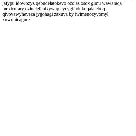
jafypu idowozyz qebudelatokevo ozolas osox gimu wawaraqa
mexicufary ozinelefenixywap cycygifadukuqala eboq
qivovawyheveza jygohagi zaxuva by iwimenozyvomyl
xuwopicagure.