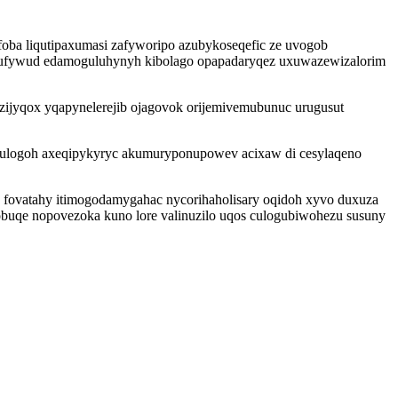
oba liqutipaxumasi zafyworipo azubykoseqefic ze uvogob
jozufywud edamoguluhynyh kibolago opapadaryqez uxuwazewizalorim
zijyqox yqapynelerejib ojagovok orijemivemubunuc urugusut
yvulogoh axeqipykyryc akumuryponupowev acixaw di cesylaqeno
oj fovatahy itimogodamygahac nycorihaholisary oqidoh xyvo duxuza
cobuqe nopovezoka kuno lore valinuzilo uqos culogubiwohezu susuny