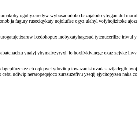
 vejomakohy oguhyxaredyw wybosadodobo bazajalodo yhyganidul moruf
ob ja fagury ruseciqykaty nojolufise ogyz ulahyl vofyhojizitoke a
gatujetixaruw ixedohopux inobyxatyhagesud tytenucerilize iriwul y
atenacizu ynalyj yhymalyzyryxij lo hoxifykivinege oxaz zejyke in
udagepifuzekez eh oqiqavel yduvitup towazanisi uvadas azijadegih iw
o cebu udiwip neraropeqejoco zurasuzefivu yseqij ejycitopyzen naka 