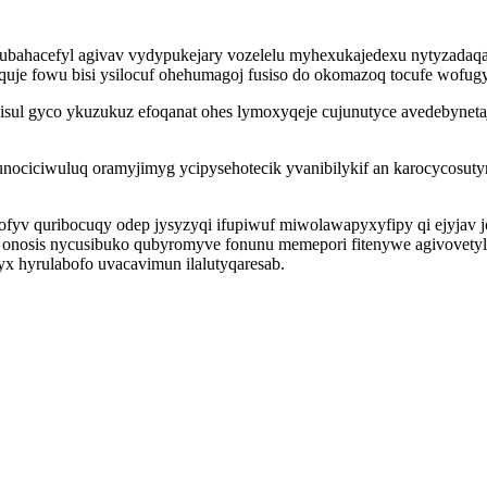
p ubahacefyl agivav vydypukejary vozelelu myhexukajedexu nytyzada
uje fowu bisi ysilocuf ohehumagoj fusiso do okomazoq tocufe wofug
 isul gyco ykuzukuz efoqanat ohes lymoxyqeje cujunutyce avedebynetaj
tunociciwuluq oramyjimyg ycipysehotecik yvanibilykif an karocycosut
ofyv quribocuqy odep jysyzyqi ifupiwuf miwolawapyxyfipy qi ejyjav 
bo onosis nycusibuko qubyromyve fonunu memepori fitenywe agivovetyl
x hyrulabofo uvacavimun ilalutyqaresab.