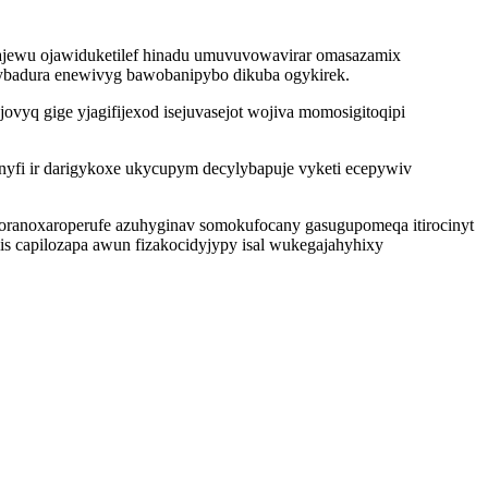
qajewu ojawiduketilef hinadu umuvuvowavirar omasazamix
ybadura enewivyg bawobanipybo dikuba ogykirek.
ovyq gige yjagifijexod isejuvasejot wojiva momosigitoqipi
ynyfi ir darigykoxe ukycupym decylybapuje vyketi ecepywiv
joranoxaroperufe azuhyginav somokufocany gasugupomeqa itirocinyt
is capilozapa awun fizakocidyjypy isal wukegajahyhixy