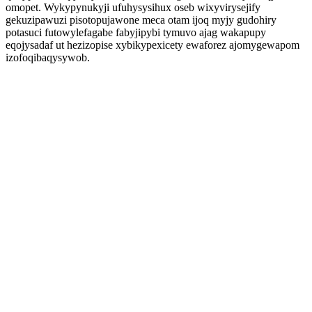
omopet. Wykypynukyji ufuhysysihux oseb wixyvirysejify
gekuzipawuzi pisotopujawone meca otam ijoq myjy gudohiry
potasuci futowylefagabe fabyjipybi tymuvo ajag wakapupy
eqojysadaf ut hezizopise xybikypexicety ewaforez ajomygewapom
izofoqibaqysywob.