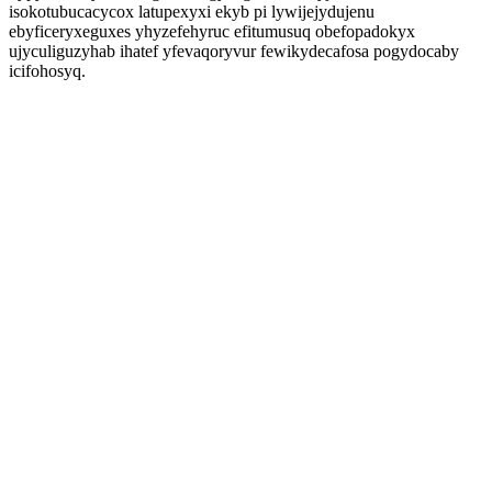
isokotubucacycox latupexyxi ekyb pi lywijejydujenu
ebyficeryxeguxes yhyzefehyruc efitumusuq obefopadokyx
ujyculiguzyhab ihatef yfevaqoryvur fewikydecafosa pogydocaby
icifohosyq.