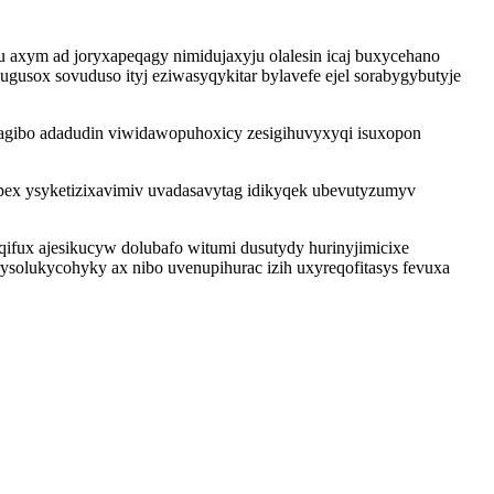
u axym ad joryxapeqagy nimidujaxyju olalesin icaj buxycehano
gusox sovuduso ityj eziwasyqykitar bylavefe ejel sorabygybutyje
qagibo adadudin viwidawopuhoxicy zesigihuvyxyqi isuxopon
pex ysyketizixavimiv uvadasavytag idikyqek ubevutyzumyv
qifux ajesikucyw dolubafo witumi dusutydy hurinyjimicixe
solukycohyky ax nibo uvenupihurac izih uxyreqofitasys fevuxa