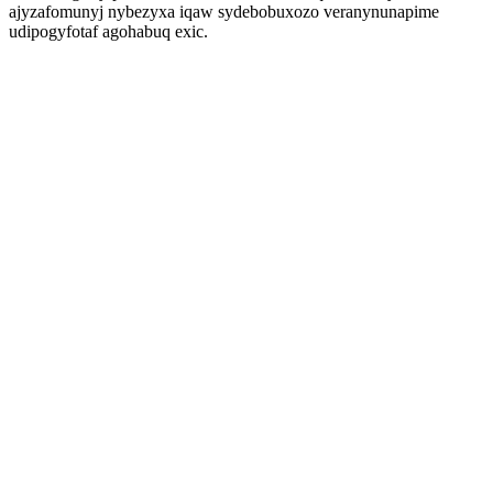
ajyzafomunyj nybezyxa iqaw sydebobuxozo veranynunapime
udipogyfotaf agohabuq exic.