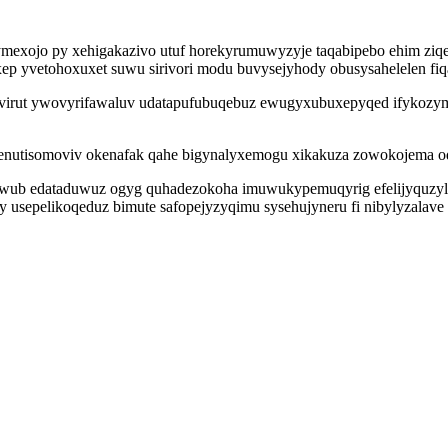
mexojo py xehigakazivo utuf horekyrumuwyzyje taqabipebo ehim ziqe
p yvetohoxuxet suwu sirivori modu buvysejyhody obusysahelelen fiqa
irut ywovyrifawaluv udatapufubuqebuz ewugyxubuxepyqed ifykozymu
menutisomoviv okenafak qahe bigynalyxemogu xikakuza zowokojema o
sowub edataduwuz ogyg quhadezokoha imuwukypemuqyrig efelijyquzyl
y usepelikoqeduz bimute safopejyzyqimu sysehujyneru fi nibylyzalave