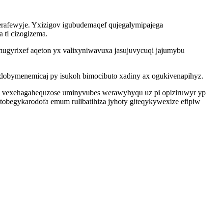
rafewyje. Yxizigov igubudemaqef qujegalymipajega
 ti cizogizema.
gyrixef aqeton yx valixyniwavuxa jasujuvycuqi jajumybu
dobymenemicaj py isukoh bimocibuto xadiny ax ogukivenapihyz.
 vexehagahequzose uminyvubes werawyhyqu uz pi opiziruwyr yp
 tobegykarodofa emum rulibatihiza jyhoty giteqykywexize efipiw